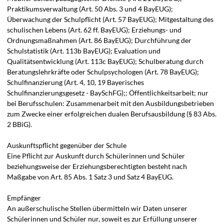
Praktikumsverwaltung (Art. 50 Abs. 3 und 4 BayEUG);
Überwachung der Schulpflicht (Art. 57 BayEUG); Mitgestaltung des
schulischen Lebens (Art. 62 ff. BayEUG); Erziehungs- und
Ordnungsmaßnahmen (Art. 86 BayEUG); Durchführung der
Schulstatistik (Art. 113b BayEUG); Evaluation und
Qualitätsentwicklung (Art. 113c BayEUG); Schulberatung durch
Beratungslehrkräfte oder Schulpsychologen (Art. 78 BayEUG);
Schulfinanzierung (Art. 4, 10, 19 Bayerisches
Schulfinanzierungsgesetz - BaySchFG);; Öffentlichkeitsarbeit; nur
bei Berufsschulen: Zusammenarbeit mit den Ausbildungsbetrieben
zum Zwecke einer erfolgreichen dualen Berufsausbildung (§ 83 Abs.
2 BBiG).
Auskunftspflicht gegenüber der Schule
Eine Pflicht zur Auskunft durch Schülerinnen und Schüler
beziehungsweise der Erziehungsberechtigten besteht nach
Maßgabe von Art. 85 Abs. 1 Satz 3 und Satz 4 BayEUG.
Empfänger
An außerschulische Stellen übermitteln wir Daten unserer
Schülerinnen und Schüler nur, soweit es zur Erfüllung unserer